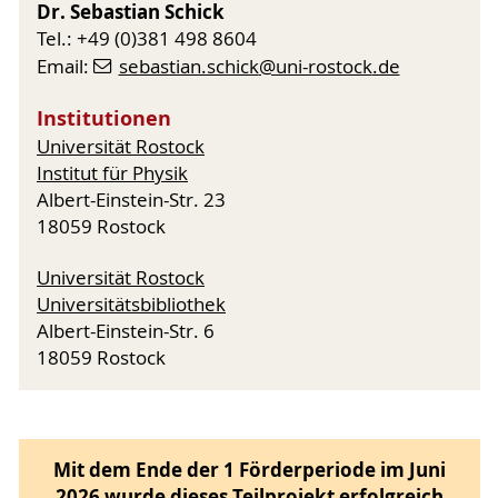
Dr. Sebastian Schick
eLabFTW
Versionsverwaltung) und
Tel.: +49 (0)381 498 8604
(elektronisches Laborbuch) zur Verfügung. Das
Email:
sebastian.schick
@uni-rostock
.de
INF-Projekt empfiehlt die Nutzung dieser
Dienste im Forschungsalltag und unterstützt bei
Institutionen
ihrer Einführung in LiMatI-Projekten.
Universität Rostock
Für die Veröffentlichung von Datensätzen,
Institut für Physik
Software und Präsentationen steht die LiMatI
Albert-Einstein-Str. 23
Zenodo Community
zur Verfügung.
18059 Rostock
Zudem wird im Rahmen des INF-Projekts eine
Universität Rostock
virtuelle Forschungsumgebung (VRE)
Universitätsbibliothek
entwickelt.
Albert-Einstein-Str. 6
Die VRE wird vom ITMZ bereitgestellte Dienste
18059 Rostock
bündeln und ein effektives
Forschungsdatenmanagement ermöglichen
sowie die wissenschaftliche Arbeit der
Forschenden erleichtern.
Mit dem Ende der 1 Förderperiode im Juni
Um die Alltagstauglichkeit der VRE
2026 wurde dieses Teilprojekt erfolgreich