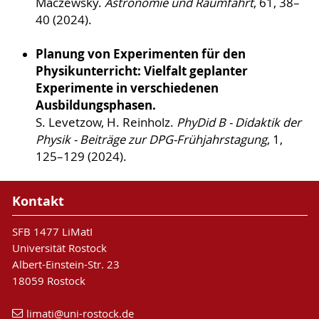
Maczewsky.
Astronomie und Raumfahrt
, 61, 38–
40 (2024).
Planung von Experimenten für den
Physikunterricht: Vielfalt geplanter
Experimente in verschiedenen
Ausbildungsphasen.
S. Levetzow, H. Reinholz.
PhyDid B - Didaktik der
Physik - Beiträge zur DPG-Frühjahrstagung
, 1,
125–129 (2024).
Kontakt
SFB 1477 LiMatI
Universität Rostock
Albert-Einstein-Str. 23
18059 Rostock
limati
@uni-rostock
.de