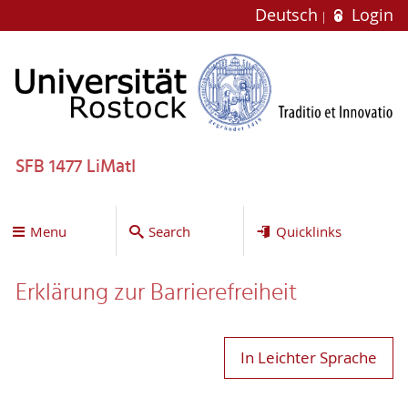
Deutsch
Login
SFB 1477 LiMatI
Menu
Search
Quicklinks
Erklärung zur Bar­ri­e­re­frei­heit
In Leichter Sprache